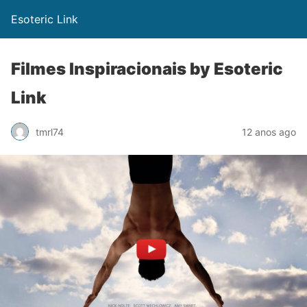
Esoteric Link
Filmes Inspiracionais by Esoteric
Link
tmrl74
12 anos ago