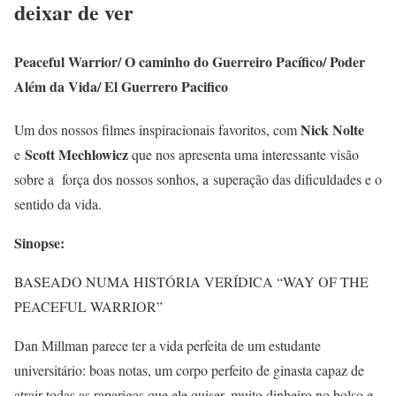
deixar de ver
Peaceful Warrior/ O caminho do Guerreiro Pacífico/ Poder
Além da Vida/ El Guerrero Pacifico
Nick Nolte
Um dos nossos filmes inspiracionais favoritos, com
Scott Mechlowicz
e
que nos apresenta uma interessante visão
sobre a força dos nossos sonhos, a
superação das dificuldades
e o
sentido da vida.
Sinopse:
BASEADO NUMA HISTÓRIA VERÍDICA “WAY OF THE
PEACEFUL WARRIOR”
Dan Millman parece ter a vida perfeita de um estudante
universitário: boas notas, um corpo perfeito de ginasta capaz de
atrair todas as raparigas que ele quiser, muito dinheiro no bolso e