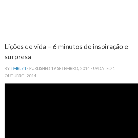
Lições de vida – 6 minutos de inspiração e
surpresa
BY
TMRL74
· PUBLISHED
19 SETEMBRO, 2014
· UPDATED
1
OUTUBRO, 2014