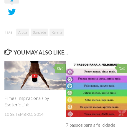
Tags:
Ajuda
Bondade
Karma
YOU MAY ALSO LIKE...
0
0
Filmes Inspiracionais by
Esoteric Link
10 SETEMBRO, 2014
7 passos para a felicidade