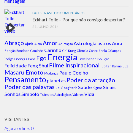
PALESTRAS E DOCUMENTÁRIOS
Eckhart Tolle – Por que não consigo despertar?
21 JULHO, 2014
Abraço
Amor
Astrologia
astros
Aura
Ajuda
Alma
Animação
Carinho
Benção
Bondade
Caminho
Chi Kung
Ciência
Consciência
Crianças
Energia
Ego
Índigo
Doenças
Dons
Envelhecer
Evolução
Filme Inspiracional
Felicidade
Feng Shui
jupiter
Karma
Luz
Masaru Emoto
Paulo Coelho
Mudança
Pensamento
Poder da atracção
planetas
Poder das palavras
Saúde
Sinais
Reiki
Sagitário
Signos
Sonhos
Símbolo
Vida
Trânsitos Astrológicos
Valores
VISITANTES
Agora online: 0