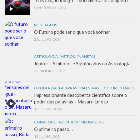
“A evolução Índigo” – documentário completo
9 OUTUBRO, 2014
MENSAGENS
O Futuro pode ser o que você sonhar
21 JULHO, 2014
ASTROLOGIA
/
ASTROS
/
PLANETAS
Júpiter – Símbolos e Significados na Astrologia
22 JANEIRO, 2017
O PODER DAS PALAVRAS
/
PALESTRAS E DOCUMENTÁRIOS
Impressionante descoberta científica sobre o
poder das palavras – Masaru Emoto
10 JULHO, 2014
COISAS QUE FAZEM BEM
/
MENSAGENS
O primeiro passo…
18 JULHO, 2014