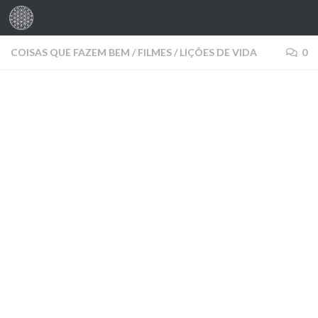
Skip to content
COISAS QUE FAZEM BEM
/
FILMES
/
LIÇÕES DE VIDA
0