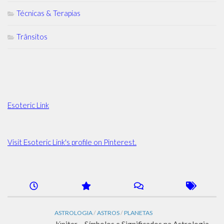
Técnicas & Terapias
Trânsitos
Esoteric Link
Visit Esoteric Link's profile on Pinterest.
ASTROLOGIA
/
ASTROS
/
PLANETAS
Júpiter – Símbolos e Significados na Astrologia