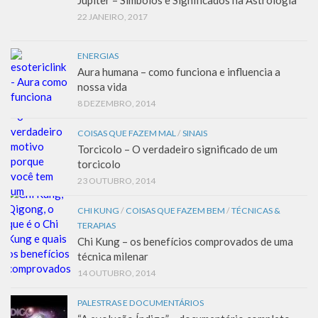
22 JANEIRO, 2017
ENERGIAS
Aura humana – como funciona e influencia a
nossa vida
8 DEZEMBRO, 2014
COISAS QUE FAZEM MAL
/
SINAIS
Torcicolo – O verdadeiro significado de um
torcicolo
23 OUTUBRO, 2014
CHI KUNG
/
COISAS QUE FAZEM BEM
/
TÉCNICAS &
TERAPIAS
Chi Kung – os benefícios comprovados de uma
técnica milenar
14 OUTUBRO, 2014
PALESTRAS E DOCUMENTÁRIOS