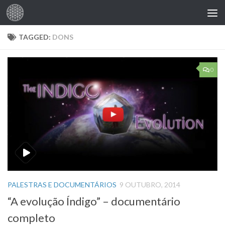
Skip to content
TAGGED:
DONS
0
PALESTRAS E DOCUMENTÁRIOS
9 OUTUBRO, 2014
“A evolução Índigo” – documentário
completo