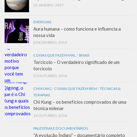
22 JANEIRO, 2017
ENERGIAS
Aura humana – como funciona e influencia a
nossa vida
8 DEZEMBRO, 2014
COISAS QUE FAZEM MAL
/
SINAIS
Torcicolo – O verdadeiro significado de um
torcicolo
23 OUTUBRO, 2014
CHI KUNG
/
COISAS QUE FAZEM BEM
/
TÉCNICAS &
TERAPIAS
Chi Kung – os benefícios comprovados de uma
técnica milenar
14 OUTUBRO, 2014
PALESTRAS E DOCUMENTÁRIOS
“A evolução Índigo” – documentário completo