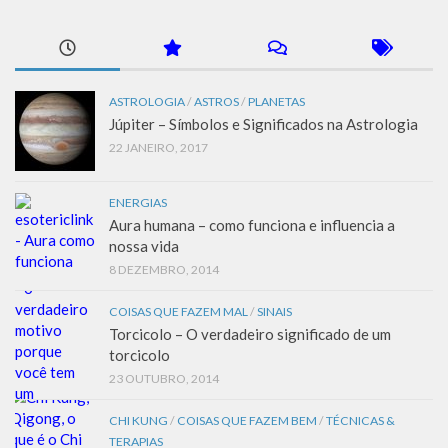
ASTROLOGIA
/
ASTROS
/
PLANETAS
Júpiter – Símbolos e Significados na Astrologia
22 JANEIRO, 2017
ENERGIAS
Aura humana – como funciona e influencia a
nossa vida
8 DEZEMBRO, 2014
COISAS QUE FAZEM MAL
/
SINAIS
Torcicolo – O verdadeiro significado de um
torcicolo
23 OUTUBRO, 2014
CHI KUNG
/
COISAS QUE FAZEM BEM
/
TÉCNICAS &
TERAPIAS