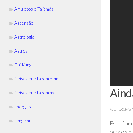
Amuletos e Talismãs
Ascensão
Astrologia
Astros
Chi Kung
Coisas que fazem bem
Aind
Coisas que fazem mal
Energias
Autoria: Gabriel 
Feng Shui
Este é um
para o si