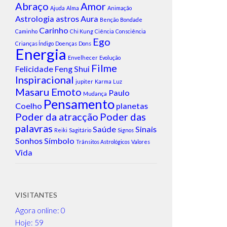
Abraço
Amor
Ajuda
Alma
Animação
Astrologia
astros
Aura
Benção
Bondade
Carinho
Caminho
Chi Kung
Ciência
Consciência
Ego
Crianças Índigo
Doenças
Dons
Energia
Envelhecer
Evolução
Filme
Felicidade
Feng Shui
Inspiracional
jupiter
Karma
Luz
Masaru Emoto
Paulo
Mudança
Pensamento
Coelho
planetas
Poder da atracção
Poder das
palavras
Saúde
Sinais
Reiki
Sagitário
Signos
Sonhos
Símbolo
Trânsitos Astrológicos
Valores
Vida
VISITANTES
Agora online: 0
Hoje: 59