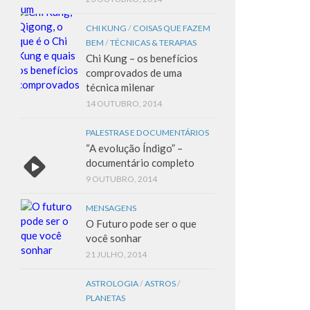
CHI KUNG
/
COISAS QUE FAZEM
BEM
/
TÉCNICAS & TERAPIAS
Chi Kung – os benefícios
comprovados de uma
técnica milenar
14 OUTUBRO, 2014
PALESTRAS E DOCUMENTÁRIOS
“A evolução Índigo” –
documentário completo
9 OUTUBRO, 2014
MENSAGENS
O Futuro pode ser o que
você sonhar
21 JULHO, 2014
ASTROLOGIA
/
ASTROS
/
PLANETAS