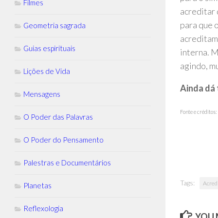
Filmes
acreditar 
para que 
Geometria sagrada
acreditam
Guias espirituais
interna. M
agindo, m
Lições de Vida
Ainda dá 
Mensagens
Fonte e créditos:
O Poder das Palavras
O Poder do Pensamento
Palestras e Documentários
Tags:
Acred
Planetas
Reflexologia
YOU M