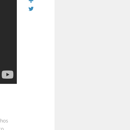
lhos
ro