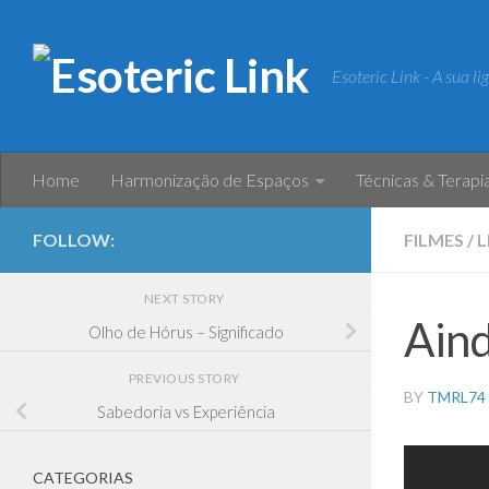
Skip to content
Esoteric Link - A sua l
Home
Harmonização de Espaços
Técnicas & Terapi
FOLLOW:
FILMES
/
L
NEXT STORY
Ain
Olho de Hórus – Significado
PREVIOUS STORY
BY
TMRL74
Sabedoria vs Experiência
CATEGORIAS