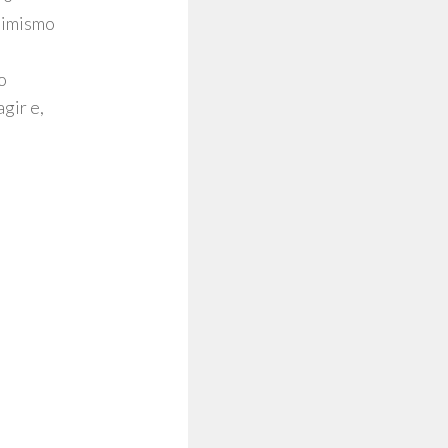
ptimismo
o
gir e,