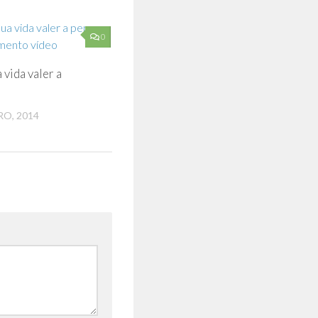
0
 vida valer a
O, 2014