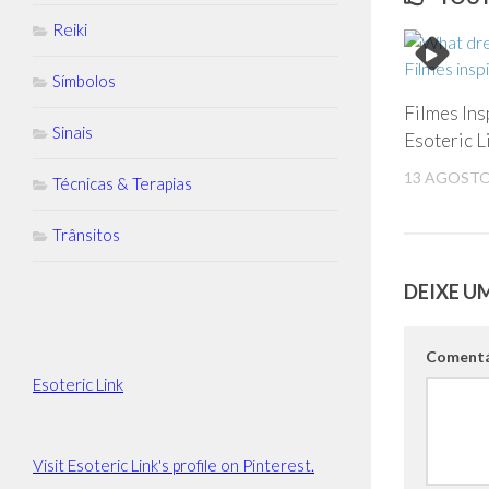
Reiki
Símbolos
Filmes Ins
Sinais
Esoteric L
13 AGOSTO
Técnicas & Terapias
Trânsitos
DEIXE U
Coment
Esoteric Link
Visit Esoteric Link's profile on Pinterest.