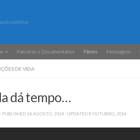
igação esotérica
as
Palestras e Documentários
Filmes
Mensagens
IÇÕES DE VIDA
da dá tempo…
· PUBLISHED
18 AGOSTO, 2014
· UPDATED
8 OUTUBRO, 2014