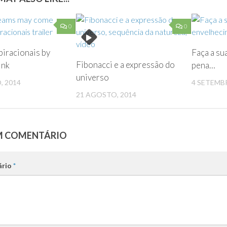
0
0
piracionais by
Faça a sua
Fibonacci e a expressão do
ink
pena…
universo
, 2014
4 SETEMBR
21 AGOSTO, 2014
M COMENTÁRIO
ário
*