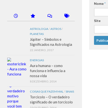
Nome
*
Site
ASTROLOGIA
/
ASTROS
/
PLANETAS
Júpiter – Símbolos e
Significados na Astrologia
22 JANEIRO, 2017
ENERGIAS
Aura humana – como
funciona e influencia a
nossa vida
8 DEZEMBRO, 2014
COISAS QUE FAZEM MAL
/
SINAIS
Torcicolo – O verdadeiro
significado de um torcicolo
23 OUTUBRO, 2014