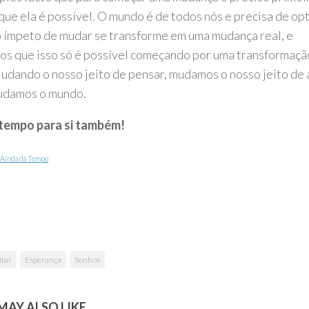
que ela é possível. O mundo é de todos nós e precisa de o
o ímpeto de mudar se transforme em uma mudança real, e
os que isso só é possível começando por uma transformaçã
udando o nosso jeito de pensar, mudamos o nosso jeito de a
udamos o mundo.
tempo para si também!
Ainda dá Tempo
itar
Esperança
Sonhos
AY ALSO LIKE...