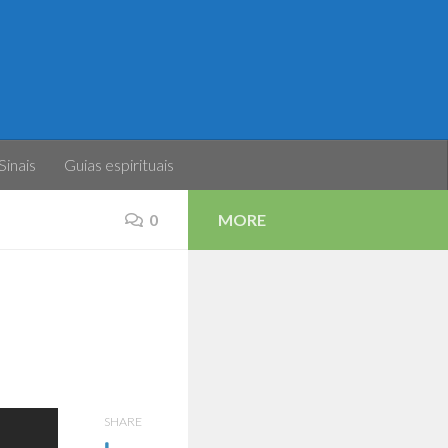
Sinais
Guias espirituais
0
MORE
SHARE