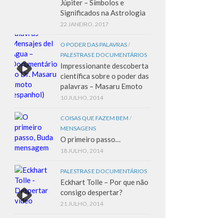
Júpiter – Símbolos e
Significados na Astrologia
22 JANEIRO, 2017
O PODER DAS PALAVRAS
/
PALESTRAS E DOCUMENTÁRIOS
Impressionante descoberta
científica sobre o poder das
palavras – Masaru Emoto
10 JULHO, 2014
COISAS QUE FAZEM BEM
/
MENSAGENS
O primeiro passo…
18 JULHO, 2014
PALESTRAS E DOCUMENTÁRIOS
Eckhart Tolle – Por que não
consigo despertar?
21 JULHO, 2014