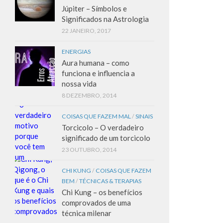
Júpiter – Símbolos e
Significados na Astrologia
22 JANEIRO, 2017
ENERGIAS
Aura humana – como
funciona e influencia a
nossa vida
8 DEZEMBRO, 2014
COISAS QUE FAZEM MAL
/
SINAIS
Torcicolo – O verdadeiro
significado de um torcicolo
23 OUTUBRO, 2014
CHI KUNG
/
COISAS QUE FAZEM
BEM
/
TÉCNICAS & TERAPIAS
Chi Kung – os benefícios
comprovados de uma
técnica milenar