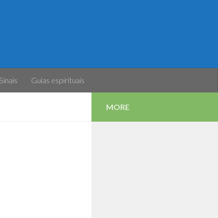
Sinais
Guias espirituais
MORE