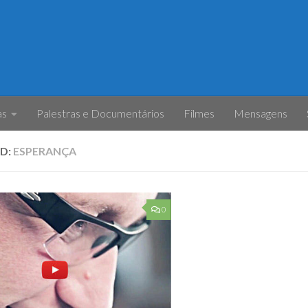
as
Palestras e Documentários
Filmes
Mensagens
D:
ESPERANÇA
0