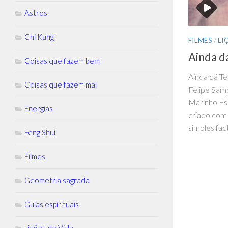
Astros
Chi Kung
FILMES
/
LI
Ainda 
Coisas que fazem bem
Ainda dá Te
Coisas que fazem mal
Felipe Samp
Marinho Es
Energias
criado com 
simples fact
Feng Shui
Filmes
Geometria sagrada
Guias espirituais