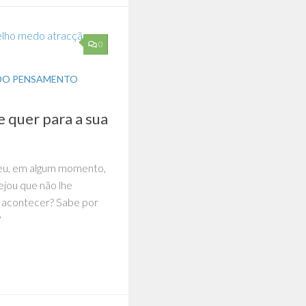
0
DO PENSAMENTO
 quer para a sua
eu, em algum momento,
ejou que não lhe
 acontecer? Sabe por
?