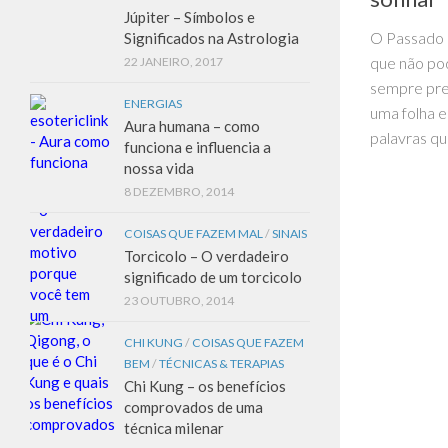
Júpiter – Símbolos e
O Passado 
Significados na Astrologia
que não po
22 JANEIRO, 2017
sempre pre
ENERGIAS
uma folha 
Aura humana – como
palavras qu
funciona e influencia a
nossa vida
8 DEZEMBRO, 2014
COISAS QUE FAZEM MAL
/
SINAIS
Torcicolo – O verdadeiro
significado de um torcicolo
23 OUTUBRO, 2014
CHI KUNG
/
COISAS QUE FAZEM
BEM
/
TÉCNICAS & TERAPIAS
Chi Kung – os benefícios
comprovados de uma
técnica milenar