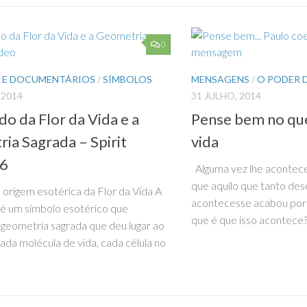
0
S E DOCUMENTÁRIOS
/
SÍMBOLOS
MENSAGENS
/
O PODER 
 2014
31 JULHO, 2014
o da Flor da Vida e a
Pense bem no que
ia Sagrada – Spirit
vida
 6
Alguma vez lhe acontec
que aquilo que tanto des
origem esotérica da Flor da Vida A
acontecesse acabou por
a é um símbolo esotérico que
que é que isso acontece
geometria sagrada que deu lugar ao
ada molécula de vida, cada célula no