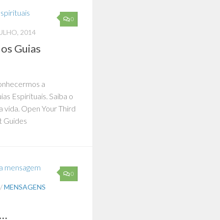
0
JULHO, 2014
 os Guias
onhecermos a
as Espirituais. Saiba o
 vida. Open Your Third
t Guides
0
/
MENSAGENS
o…