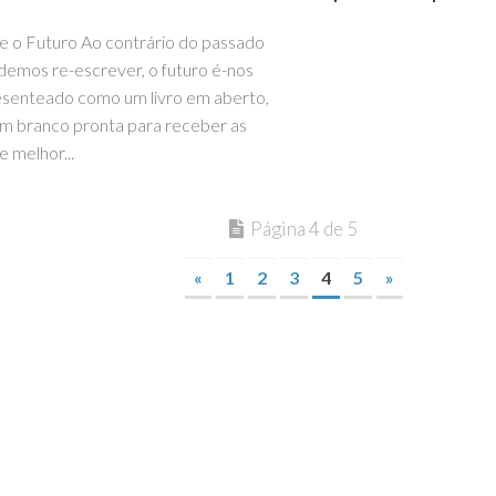
e o Futuro Ao contrário do passado
demos re-escrever, o futuro é-nos
senteado como um livro em aberto,
em branco pronta para receber as
e melhor...
Página 4 de 5
«
1
2
3
4
5
»