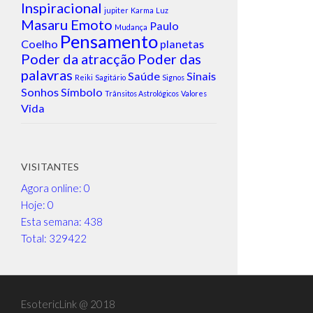
Inspiracional
jupiter
Karma
Luz
Masaru Emoto
Paulo
Mudança
Pensamento
Coelho
planetas
Poder da atracção
Poder das
palavras
Saúde
Sinais
Reiki
Sagitário
Signos
Sonhos
Símbolo
Trânsitos Astrológicos
Valores
Vida
VISITANTES
Agora online: 0
Hoje: 0
Esta semana: 438
Total: 329422
EsotericLink @ 2018