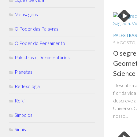
Lições de Vida
Mensagens
O Poder das Palavras
PALESTRA
5 AGOSTO,
O Poder do Pensamento
O segred
Palestras e Documentários
Geometr
Science
Planetas
Descubra a 
Reflexologia
flor da vid
descreve a 
Reiki
Universo. C
Símbolos
nosso...
Sinais