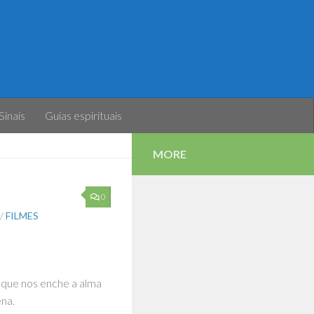
Sinais
Guias espirituais
MORE
0
/
FILMES
que nos enche a alma
ena.